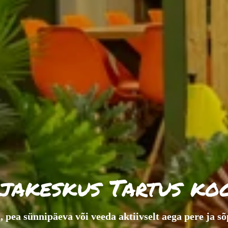
jakeskus Tartus ko
 pea sünnipäeva või veeda aktiivselt aega pere ja s