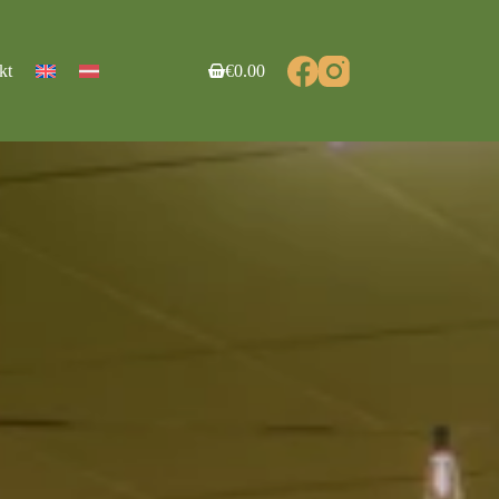
kt
€
0.00
Shopping
cart