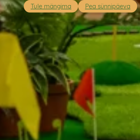
Tule mängima
Pea sünnipäeva