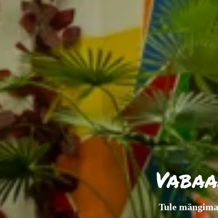
Vabaa
Tule mängima,