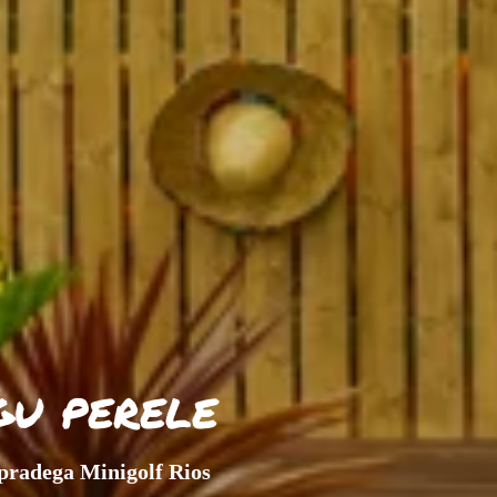
gu perele
õpradega Minigolf Rios