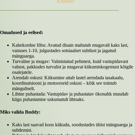
Kirjeldus
Omadused ja eelised:
Kahekordne lõbu: Avatud disain mahutab mugavalt kaks last,
vanuses 1-10, julgustades sotsiaalset suhtlust ja jagatud
mänguaega.
Turvaline ja mugav: Valmistatud pehmest, kuid vastupidavast
vahust, pakkudes turvalist ja mugavat kiikumiskogemust kõigile
osalejatele.
Arendab oskusi: Kiikumine aitab lastel arendada tasakaalu,
koordinatsiooni ja motoorseid oskusi – kõik see toimub
mänguliselt.
Lihtne puhastada: Vastupidav ja puhastatav ökonahk muudab
kiigu puhastamise uskumatult lihtsaks.
Miks valida Buddy:
Kaks last saavad koos kiikuda, soodustades ühist mänguaega ja
suhtlemist.