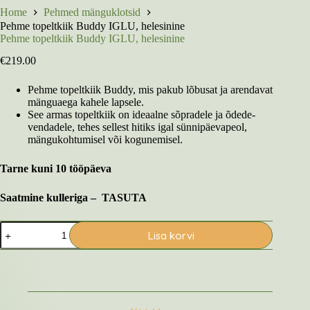
Home
Pehmed mänguklotsid
Pehme topeltkiik Buddy IGLU, helesinine
Pehme topeltkiik Buddy IGLU, helesinine
€
219.00
Pehme topeltkiik Buddy, mis pakub lõbusat ja arendavat
mänguaega kahele lapsele.
See armas topeltkiik on ideaalne sõpradele ja õdede-
vendadele, tehes sellest hitiks igal sünnipäevapeol,
mängukohtumisel või kogunemisel.
Tarne kuni 10 tööpäeva
Saatmine kulleriga – TASUTA
Pehme
Lisa korvi
topeltkiik
Buddy
IGLU,
helesinine
kogus