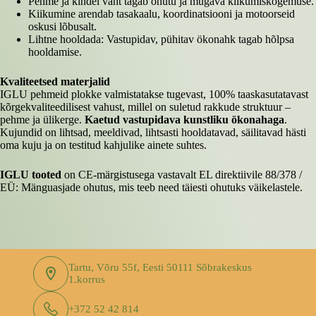
Pehme ja kindel vaht tagab ohutu ja mugava kiikumiskogemuse.
Kiikumine arendab tasakaalu, koordinatsiooni ja motoorseid
oskusi lõbusalt.
Lihtne hooldada: Vastupidav, pühitav ökonahk tagab hõlpsa
hooldamise.
Kvaliteetsed materjalid
IGLU pehmeid plokke valmistatakse tugevast, 100% taaskasutatavast
kõrgekvaliteedilisest vahust, millel on suletud rakkude struktuur –
pehme ja ülikerge.
Kaetud vastupidava kunstliku ökonahaga
.
Kujundid on lihtsad, meeldivad, lihtsasti hooldatavad, säilitavad hästi
oma kuju ja on testitud kahjulike ainete suhtes.
IGLU tooted
on CE-märgistusega vastavalt EL direktiivile 88/378 /
EÜ: Mänguasjade ohutus, mis teeb need täiesti ohutuks väikelastele.
Tartu, Võru 55f, Eesti 50111 Sõbrakeskus
1.korrus
+372 52 42 814