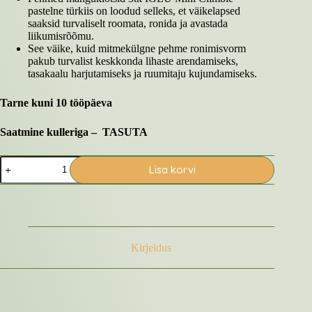
pastelne türkiis on loodud selleks, et väikelapsed
saaksid turvaliselt roomata, ronida ja avastada
liikumisrõõmu.
See väike, kuid mitmekülgne pehme ronimisvorm
pakub turvalist keskkonda lihaste arendamiseks,
tasakaalu harjutamiseks ja ruumitaju kujundamiseks.
Tarne kuni 10 tööpäeva
Saatmine kulleriga – TASUTA
Pehmed
Lisa korvi
mänguklotsid
3tk
IGLU
Mini
Climbie
–
pastelne
Kirjeldus
roosa
kogus