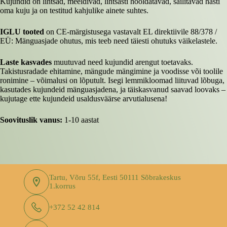
Kujundid on lihtsad, meeldivad, lihtsasti hooldatavad, säilitavad hästi
oma kuju ja on testitud kahjulike ainete suhtes.
IGLU tooted
on CE-märgistusega vastavalt EL direktiivile 88/378 /
EÜ: Mänguasjade ohutus, mis teeb need täiesti ohutuks väikelastele.
Laste kasvades
muutuvad need kujundid arengut toetavaks.
Takistusradade ehitamine, mängude mängimine ja voodisse või toolile
ronimine – võimalusi on lõputult. Isegi lemmikloomad liituvad lõbuga,
kasutades kujundeid mänguasjadena, ja täiskasvanud saavad loovaks –
kujutage ette kujundeid usaldusväärse arvutialusena!
Soovituslik vanus:
1-10 aastat
Tartu, Võru 55f, Eesti 50111 Sõbrakeskus
1.korrus
+372 52 42 814